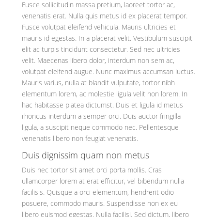
Fusce sollicitudin massa pretium, laoreet tortor ac,
venenatis erat. Nulla quis metus id ex placerat tempor.
Fusce volutpat eleifend vehicula. Mauris ultricies et
mauris id egestas. In a placerat velit. Vestibulum suscipit
elit ac turpis tincidunt consectetur. Sed nec ultricies
velit. Maecenas libero dolor, interdum non sem ac,
volutpat eleifend augue. Nunc maximus accumsan luctus.
Mauris varius, nulla at blandit vulputate, tortor nibh
elementum lorem, ac molestie ligula velit non lorem. In
hac habitasse platea dictumst. Duis et ligula id metus
rhoncus interdum a semper orci. Duis auctor fringilla
ligula, a suscipit neque commodo nec. Pellentesque
venenatis libero non feugiat venenatis.
Duis dignissim quam non metus
Duis nec tortor sit amet orci porta mollis. Cras
ullamcorper lorem at erat efficitur, vel bibendum nulla
facilisis. Quisque a orci elementum, hendrerit odio
posuere, commodo mauris. Suspendisse non ex eu
libero euismod egestas. Nulla facilisi. Sed dictum, libero