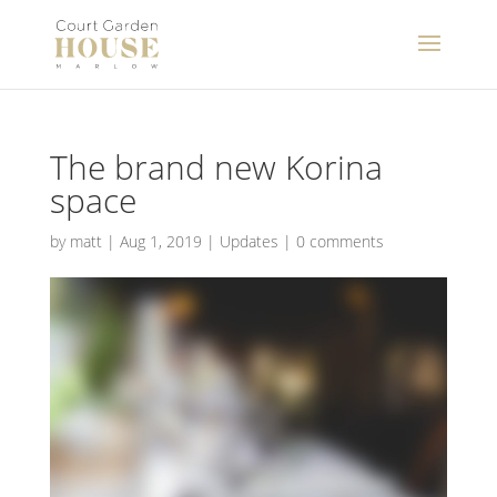
The brand new Korina
space
by
matt
|
Aug 1, 2019
|
Updates
|
0 comments