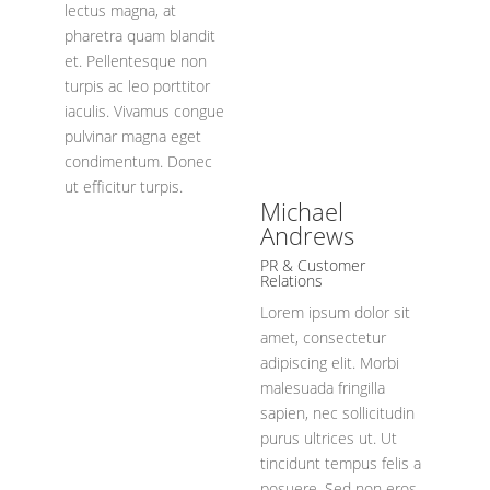
lectus magna, at
pharetra quam blandit
et. Pellentesque non
turpis ac leo porttitor
iaculis. Vivamus congue
pulvinar magna eget
condimentum. Donec
ut efficitur turpis.
Michael
Andrews
PR & Customer
Relations
Lorem ipsum dolor sit
amet, consectetur
adipiscing elit. Morbi
malesuada fringilla
sapien, nec sollicitudin
purus ultrices ut. Ut
tincidunt tempus felis a
posuere. Sed non eros